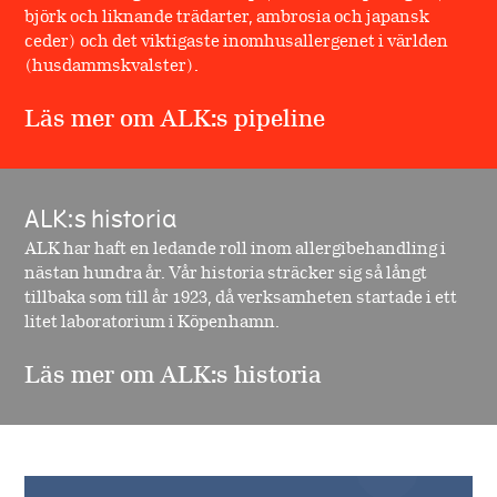
björk och liknande trädarter, ambrosia och japansk
ceder) och det viktigaste inomhusallergenet i världen
(husdammskvalster).
Läs mer om ALK:s pipeline
ALK:s historia
ALK har haft en ledande roll inom allergibehandling i
nästan hundra år. Vår historia sträcker sig så långt
tillbaka som till år 1923, då verksamheten startade i ett
litet laboratorium i Köpenhamn.
Läs mer om ALK:s historia