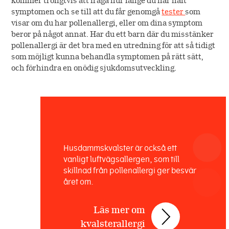
kommer troligtvis att fråga hur länge du har haft
symptomen och se till att du får genomgå
tester
som
visar om du har pollenallergi, eller om dina symptom
beror på något annat. Har du ett barn där du misstänker
pollenallergi är det bra med en utredning för att så tidigt
som möjligt kunna behandla symptomen på rätt sätt,
och förhindra en onödig sjukdomsutveckling.
Husdammskvalster är också ett
vanligt luftvägsallergen, som till
skillnad från pollenallergi ger besvär
året om.
Läs mer om
kvalsterallergi