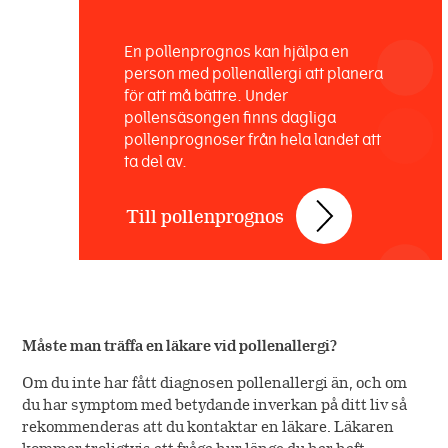
En pollenprognos kan hjälpa en
person med pollenallergi att planera
för att må bättre. Under
pollensäsongen finns dagliga
pollenprognoser från hela landet att
ta del av.
Till pollenprognos
Måste man träffa en läkare vid pollenallergi?
Om du inte har fått diagnosen pollenallergi än, och om
du har symptom med betydande inverkan på ditt liv så
rekommenderas att du kontaktar en läkare. Läkaren