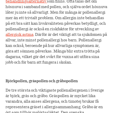
behandlingsalternativ
som finns. Ofta talas det om
hösnuva i samband med pollen, och själva ordet hösnuva
låter ju inte så allvarligt. Men för många är pollenallergi
mer än ett trivialt problem. Om allergin inte behandlas
på ett bra sätt kan livskvaliteten påverkas betydligt, och
pollenallergi är också en riskfaktor för utveckling av
allergisk astma
. Därför är det viktigt att ta sjukdomen på
allvar, inte minst pollenallergi hos barn. Pollenallergi
kan också, beroende på hur allvarliga symptomen är,
göra att sömnen påverkas. Många blir extra trötta på
dagarna, vilket gör det svårt för vuxna att utföra sina
jobb och för barn att fungera i skolan.
Björkpollen, gräspollen och gråbopollen
De tre största och viktigaste pollenallergenen i Sverige
är björk, gräs och gråbo. Gräspollen är mycket lika
varandra, alla anses allergena, och timotej brukar få
representera gräset i allergisammanhang. Gråbo är en
ört som tillhör malörtssläktet. Den svenska