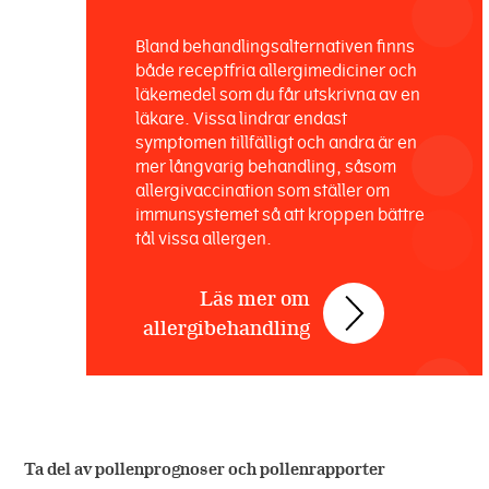
Bland behandlingsalternativen finns
både receptfria allergimediciner och
läkemedel som du får utskrivna av en
läkare. Vissa lindrar endast
symptomen tillfälligt och andra är en
mer långvarig behandling, såsom
allergivaccination som ställer om
immunsystemet så att kroppen bättre
tål vissa allergen.
Läs mer om
allergibehandling
Ta del av pollenprognoser och pollenrapporter