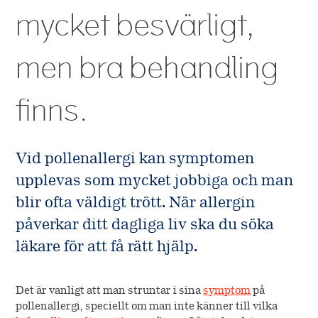
Kontakt
R&D
mycket besvärligt,
Historia
Allergimedicin
R&D pipeline
Information och
Värderingar
men bra behandling
material
Allergivaccination
Ordlista
Kliniska studier
Ägare
Aktuellt
Utbildning
finns.
Akutbehandling
Forskning
Värdeöverföring
Kontakt
Kurser
Produkter
Vid pollenallergi kan symptomen
Länkar
Biverkningsrapportering
Webinar
upplevas som mycket jobbiga och man
Talk Play
blir ofta väldigt trött. När allergin
påverkar ditt dagliga liv ska du söka
läkare för att få rätt hjälp.
Det är vanligt att man struntar i sina
symptom
på
pollenallergi, speciellt om man inte känner till vilka