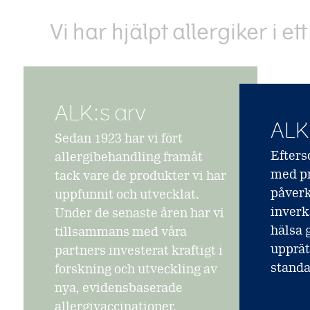
Vi har hjälpt allergiker i e
ALK:s arv
ALK
Sedan 1923 har vi fört
Efters
allergibehandling framåt
med p
tack vare de produkter vi har
påverk
uppfunnit och utvecklat.
inverk
Under de senaste åren har vi
hälsa g
tillsammans med våra
upprät
partners investerat kraftigt i
standa
forskning och utveckling av
nya, evidensbaserade
allergivaccinationer.