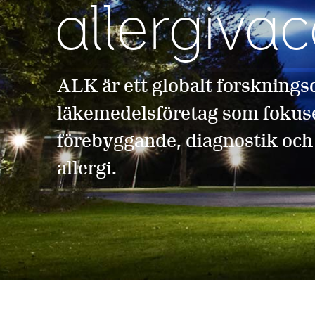
allergivac
ALK är ett globalt forsknings
läkemedelsföretag som fokus
förebyggande, diagnostik och
allergi.