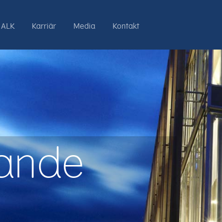
 ALK
Karriär
Media
Kontakt
dande