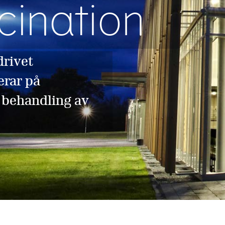
cination
drivet
erar på
 behandling av