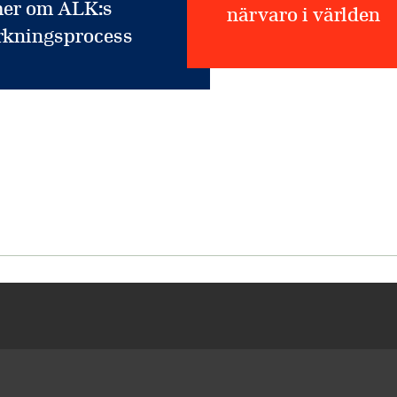
mer om ALK:s
närvaro i världen
erkningsprocess