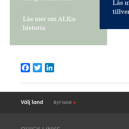
Läs 
tillv
Läs mer om ALK:s
historia
Facebook
Twitter
LinkedIn
Välj land
Byt land