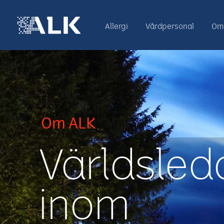
Allergi
Vårdpersonal
Om
Om ALK
Världsle
inom